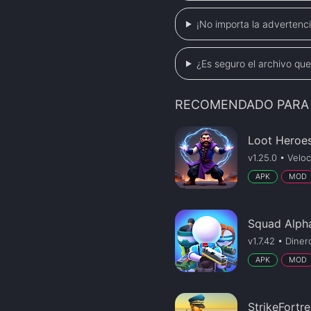
¡No importa la advertenci
¿Es seguro el archivo qu
RECOMENDADO PARA 
Loot Heroe
v1.25.0 • Velo
APK
MOD
Squad Alph
v1.7.42 • Dinero
APK
MOD
StrikeFortr