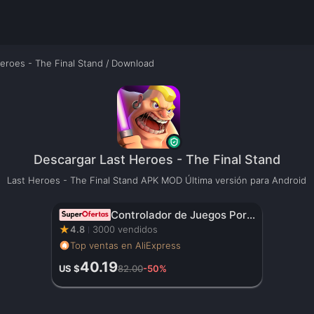
eroes - The Final Stand
/
Download
Descargar Last Heroes - The Final Stand
Last Heroes - The Final Stand APK MOD Última versión para Android
Controlador de Juegos Portátil Original con Pantalla HD de 3.5 Pulgadas, Batería Recargable – Regalo de Navidad Perfecto para Gamers
★
4.8
3000 vendidos
Top ventas en AliExpress
40.19
US $
82.00
-50%