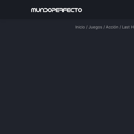
Inicio
/
Juegos
/
Acción
/
Last H