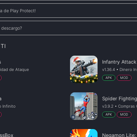
a de Play Protect!
e descargo?
TI
s
Infantry Attack
cidad de Ataque
v1.36.4 • Dinero In
APK
MOD
a
Spider Fightin
 Infinito
v3.9.2 • Compras 
APK
MOD
essBox
Negamon Lite: 